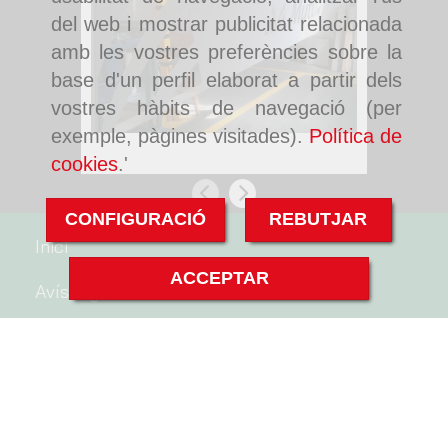
del web i mostrar publicitat relacionada
amb les vostres preferències sobre la
base d'un perfil elaborat a partir dels
vostres hàbits de navegació (per
exemple, pàgines visitades).
Política de
Pintura de tancaments a Rubí
Pintura d
de Graman
cookies
.'
Anterior
Següent
CONFIGURACIÓ
REBUTJAR
Inici
ACCEPTAR
Avís legal
Politica de cookies
Política de privacitat