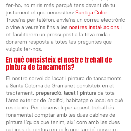
fer-ho, no miris més perquè tens davant de tu
justament el que necessites:
Santiga Color
.
Truca’ns per telèfon, envia’ns un correu electrònic
o vine a veure’ns fins a les
nostres instal·lacions
i
et facilitarem un pressupost a la teva mida i
donarem resposta a totes les preguntes que
vulguis fer-nos.
En què consisteix el nostre treball de
pintura de tancaments?
El nostre servei de lacat i pintura de tancaments
a Santa Coloma de Gramanet consisteix en el
tractament,
preparació, lacat i pintura
de tota
l’àrea exterior de l’edifici, habitatge o local en què
resideixis. Per desenvolupar aquest treball és
fonamental comptar amb les dues cabines de
pintura líquida que tenim, així com amb les dues
cabines de pintura en pols que també posseïm.