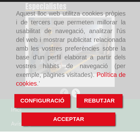
Especialistes
Aquest lloc web utilitza cookies pròpies
i de tercers que permeten millorar la
usabilitat de navegació, analitzar l'ús
del web i mostrar publicitat relacionada
amb les vostres preferències sobre la
base d'un perfil elaborat a partir dels
vostres hàbits de navegació (per
exemple, pàgines visitades).
Política de
Pintura de tancaments a Rubí
Pintura d
de Graman
cookies
.'
Anterior
Següent
CONFIGURACIÓ
REBUTJAR
Inici
ACCEPTAR
Avís legal
Politica de cookies