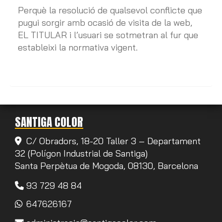
Perquè la resolució de qualsevol conflicte que
pugui sorgir amb ocasió de visita de la web,
EL TITULAR i l’usuari se sotmetran al fur que
estableixi la normativa vigent.
SANTIGA COLOR
C/ Obradors, 18-20 Taller 3 – Departament
32 (Polígon Industrial de Santiga)
Santa Perpètua de Mogoda,
08130,
Barcelona
93 729 48 84
647626167