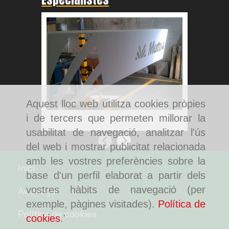
Aquest lloc web utilitza cookies pròpies
Pintura de tancaments a Rubí
Pintura d
i de tercers que permeten millorar la
de Graman
usabilitat de navegació, analitzar l'ús
Anterior
Següent
del web i mostrar publicitat relacionada
amb les vostres preferències sobre la
Inici
base d'un perfil elaborat a partir dels
vostres hàbits de navegació (per
Avís legal
exemple, pàgines visitades).
Política de
Politica de cookies
cookies
.'