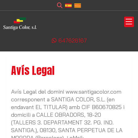
647626167
Avís Legal
Avís Legal del domini
www.santigacolor.com
corresponent a
SANTIGA COLOR, S.L.
(en
endavant EL TITULAR) amb CIF
B60670825
i
domicili a
CALLE OBRADORS, 18-20
(TALLERS 3. DEPARTAMENT 32. PG. IND.
SANTIGA.)
,
08130
,
SANTA PERPETUA DE LA
MOGODA
(
Barcelona
) i eMail: