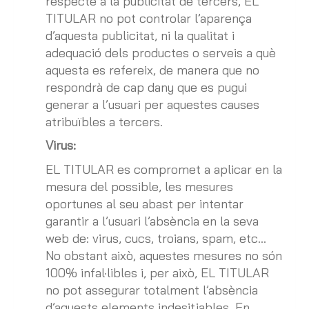
respecte a la publicitat de tercers, EL
TITULAR no pot controlar l’aparença
d’aquesta publicitat, ni la qualitat i
adequació dels productes o serveis a què
aquesta es refereix, de manera que no
respondrà de cap dany que es pugui
generar a l’usuari per aquestes causes
atribuïbles a tercers.
Virus:
EL TITULAR es compromet a aplicar en la
mesura del possible, les mesures
oportunes al seu abast per intentar
garantir a l’usuari l’absència en la seva
web de: virus, cucs, troians, spam, etc…
No obstant això, aquestes mesures no són
100% infal·libles i, per això, EL TITULAR
no pot assegurar totalment l’absència
d’aquests elements indesitjables. En