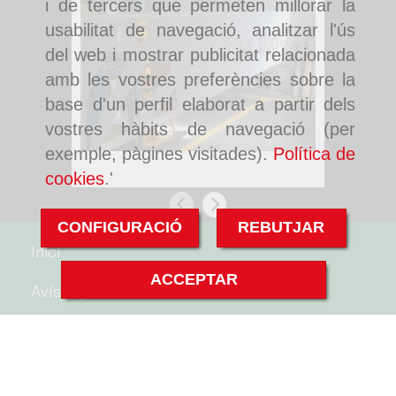
i de tercers que permeten millorar la
usabilitat de navegació, analitzar l'ús
del web i mostrar publicitat relacionada
amb les vostres preferències sobre la
base d'un perfil elaborat a partir dels
vostres hàbits de navegació (per
exemple, pàgines visitades).
Política de
Pintura de tancaments a Rubí
Pintura d
de Graman
cookies
.'
Anterior
Següent
CONFIGURACIÓ
REBUTJAR
Inici
ACCEPTAR
Avís legal
Politica de cookies
Política de privacitat