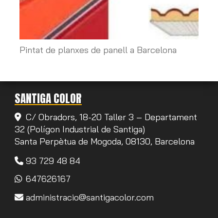
Pintat de planxes de panell a Barcelona
SANTIGA COLOR
C/ Obradors, 18-20 Taller 3 – Departament
32 (Polígon Industrial de Santiga)
Santa Perpètua de Mogoda,
08130,
Barcelona
93 729 48 84
647626167
administracio
santigacolor.com