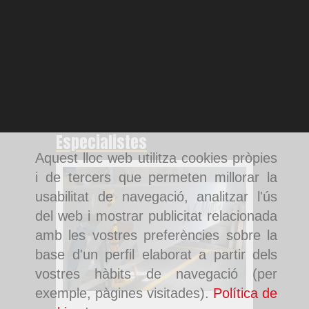
Especialistes
Aquest lloc web utilitza cookies pròpies
i de tercers que permeten millorar la
usabilitat de navegació, analitzar l'ús
del web i mostrar publicitat relacionada
amb les vostres preferències sobre la
base d'un perfil elaborat a partir dels
vostres hàbits de navegació (per
exemple, pàgines visitades).
Política de
Pintura de tancaments a Rubí
Pintura d